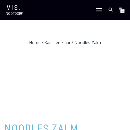
VIS.
SCHAKEL
0
NOOTDORP
TUSSEN
MENU
Home
/
Kant- en klaar
/ Noodles Zalm
NOODLES ZALM