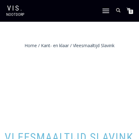
VIS.
SCHAKEL
0
NOOTDORP
TUSSEN
MENU
Home
/
Kant- en klaar
/ Vleesmaaltijd Slavink
VLEESMAALTIJD SLAVINK